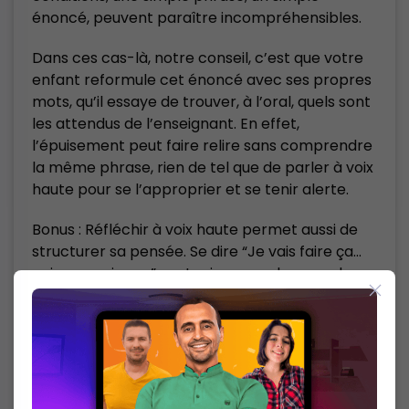
énoncé, peuvent paraître incompréhensibles.
Dans ces cas-là, notre conseil, c’est que votre
enfant reformule cet énoncé avec ses propres
mots, qu’il essaye de trouver, à l’oral, quels sont
les attendus de l’enseignant. En effet,
l’épuisement peut faire relire sans comprendre
la même phrase, rien de tel que de parler à voix
haute pour se l’approprier et se tenir alerte.
Bonus : Réfléchir à voix haute permet aussi de
structurer sa pensée. Se dire “Je vais faire ça…
puis ça… puis ça…” vaut mieux que de regarder
dans le vague sans parvenir à se concentrer. 🙂
L’organisation évite les