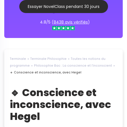
Essayer NovelClass pendant 30 jours
4.8/5 (
8438 avis vérifiés
)
Terminale
Terminale Philosophie
Toutes les notions du
programme
Philosophie Bac : La conscience et l’inconscient
🔹 Conscience et inconscience, avec Hegel
🔹 Conscience et
inconscience, avec
Hegel