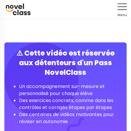
Menu
⚠️ Cette vidéo est réservée
aux détenteurs d'un Pass
NovelClass
Un accompagnement sur-mesure et
personnalisé pour chaque élève
Des exercices concrets, comme dans les
contrôles et corrigés étapes par étapes
Des centaines de vidéos motivantes pour
réviser en autonomie