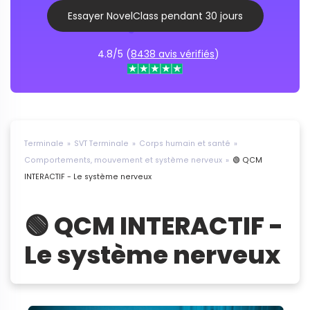
Essayer NovelClass pendant 30 jours
4.8/5 (
8438 avis vérifiés
)
Terminale
SVT Terminale
Corps humain et santé
Comportements, mouvement et système nerveux
🟢 QCM
INTERACTIF - Le système nerveux
🟢 QCM INTERACTIF -
Le système nerveux