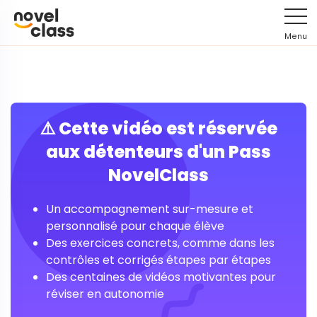
Menu
⚠️ Cette vidéo est réservée
aux détenteurs d'un Pass
NovelClass
Un accompagnement sur-mesure et
personnalisé pour chaque élève
Des exercices concrets, comme dans les
contrôles et corrigés étapes par étapes
Des centaines de vidéos motivantes pour
réviser en autonomie