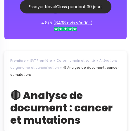
Essayer NovelClass pendant 30 jours
4.8/5 (
8438 avis vérifiés
)
Première
SVT Première
Corps humain et santé
Altérations
du génome et cancérisation
🔴 Analyse de document : cancer
et mutations
🔴 Analyse de
document : cancer
et mutations