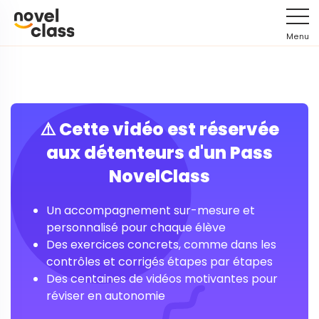
Menu
⚠️ Cette vidéo est réservée
aux détenteurs d'un Pass
NovelClass
Un accompagnement sur-mesure et
personnalisé pour chaque élève
Des exercices concrets, comme dans les
contrôles et corrigés étapes par étapes
Des centaines de vidéos motivantes pour
réviser en autonomie