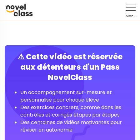
Menu
⚠️ Cette vidéo est réservée
aux détenteurs d'un Pass
NovelClass
Un accompagnement sur-mesure et
personnalisé pour chaque élève
Des exercices concrets, comme dans les
contrôles et corrigés étapes par étapes
Des centaines de vidéos motivantes pour
réviser en autonomie