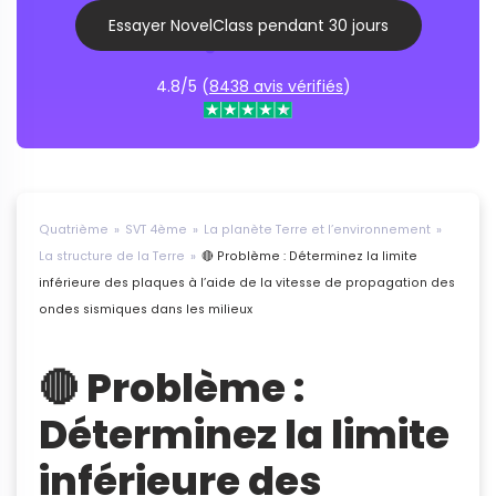
Essayer NovelClass pendant 30 jours
4.8/5 (
8438 avis vérifiés
)
Quatrième
SVT 4ème
La planète Terre et l’environnement
La structure de la Terre
🔴 Problème : Déterminez la limite
inférieure des plaques à l’aide de la vitesse de propagation des
ondes sismiques dans les milieux
🔴 Problème :
Déterminez la limite
inférieure des