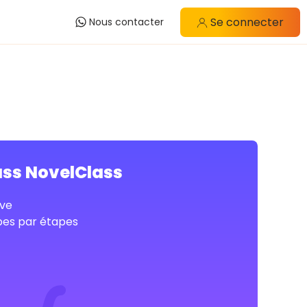
Se connecter
Nous contacter
ass NovelClass
ve
pes par étapes