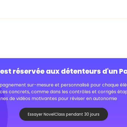
o est réservée aux détenteurs d'un P
agnement sur-mesure et personnalisé pour chaque élè
ces concrets, comme dans les contrôles et corrigés éta
nes de vidéos motivantes pour réviser en autonomie
Essayer NovelClass pendant 30 jours