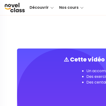
Découvrir
Nos cours
⚠️ Cette vidé
Un accomp
Des exerci
Des centai