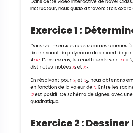
Dans cette vidéo interactive de Novel Class
instructeur, nous guide à travers trois exe
Exercice 1 : Détermin
Dans cet exercice, nous sommes amenés à ana
discriminant du polynôme du second degré. L
4
a
c
. Dans ce cas, les coefficients sont
a
= 2
distinctes, notées
x
et
x
.
1
2
En résolvant pour
x
et
x
, nous obtenons en
1
2
en fonction de la valeur de
x
. Entre les raci
a
est positif. Ce schéma de signes, avec une
quadratique.
Exercice 2 : Dessiner