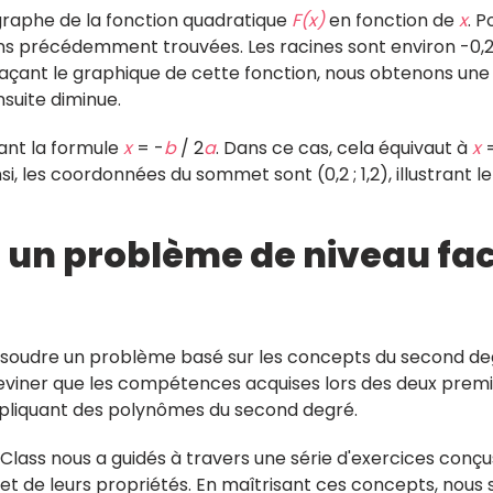
graphe de la fonction quadratique
F(x)
en fonction de
x
. P
ons précédemment trouvées. Les racines sont environ -0,2
. En traçant le graphique de cette fonction, nous obtenons 
nsuite diminue.
sant la formule
x
= -
b
/ 2
a
. Dans ce cas, cela équivaut à
x
=
insi, les coordonnées du sommet sont (0,2 ; 1,2), illustrant 
e un problème de niveau fac
résoudre un problème basé sur les concepts du second deg
deviner que les compétences acquises lors des deux premi
pliquant des polynômes du second degré.
 Class nous a guidés à travers une série d'exercices co
s et de leurs propriétés. En maîtrisant ces concepts, no