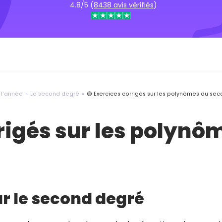
4.8/5 (
8438 avis vérifiés
)
l'année
Le second degré
🟡 Exercices corrigés sur les polynômes du se
rrigés sur les polyn
ur le second degré