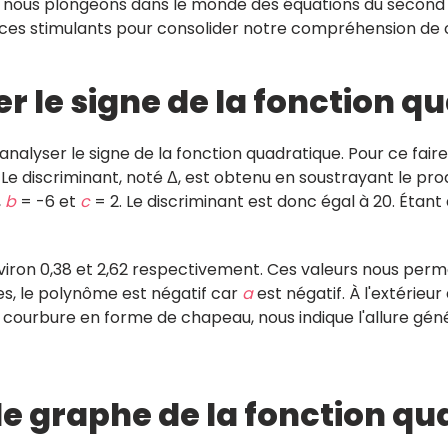
, nous plongeons dans le monde des équations du second 
rcices stimulants pour consolider notre compréhension de
er le signe de la fonction 
lyser le signe de la fonction quadratique. Pour ce faire,
e discriminant, noté Δ, est obtenu en soustrayant le pro
,
b
= -6 et
c
= 2. Le discriminant est donc égal à 20. Étant
viron 0,38 et 2,62 respectivement. Ces valeurs nous perm
nes, le polynôme est négatif car
a
est négatif. À l'extérieu
 courbure en forme de chapeau, nous indique l'allure gén
 le graphe de la fonction q