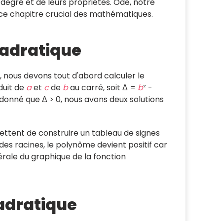
degré et de leurs propriétés. Ode, notre
 ce chapitre crucial des mathématiques.
quadratique
 nous devons tout d'abord calculer le
duit de
a
et
c
de
b
au carré, soit Δ =
b
² -
 donné que Δ > 0, nous avons deux solutions
ettent de construire un tableau de signes
r des racines, le polynôme devient positif car
érale du graphique de la fonction
uadratique