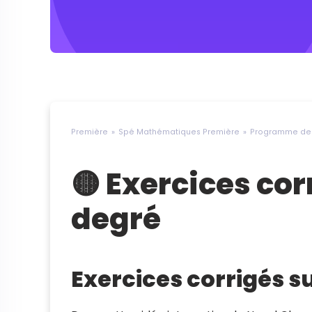
Première
Spé Mathématiques Première
Programme de 
🟡 Exercices co
degré
Exercices corrigés s