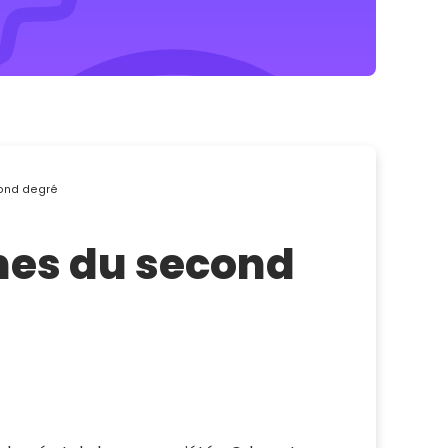
cond degré
ômes du second