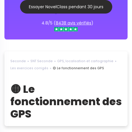
Essayer NovelClass pendant 30 jours
4.8/5 (
8438 avis vérifiés
)
Seconde
SNT Seconde
GPS, localisation et cartographie
Les exercices corrigés
🟡 Le fonctionnement des GPS
🟡 Le
fonctionnement des
GPS