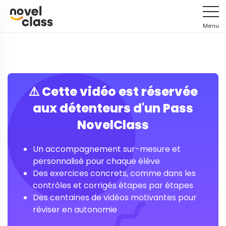
Menu
⚠️ Cette vidéo est réservée
aux détenteurs d'un Pass
NovelClass
Un accompagnement sur-mesure et
personnalisé pour chaque élève
Des exercices concrets, comme dans les
contrôles et corrigés étapes par étapes
Des centaines de vidéos motivantes pour
réviser en autonomie