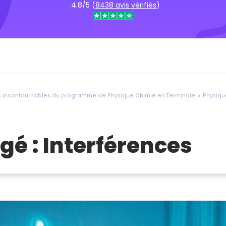
4.8/5 (
8438 avis vérifiés
)
és incontournables du programme de Physique Chimie en Terminale
Physiqu
igé : Interférences