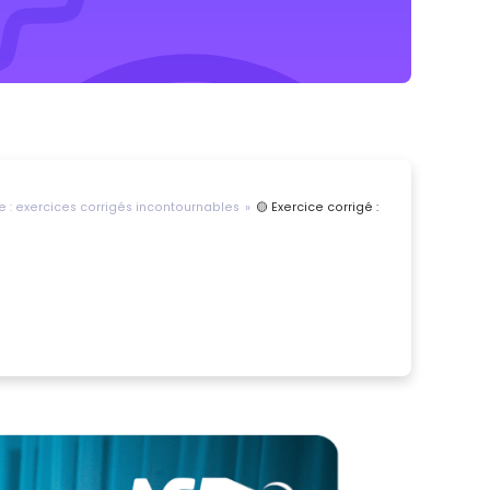
e : exercices corrigés incontournables
🟡 Exercice corrigé :