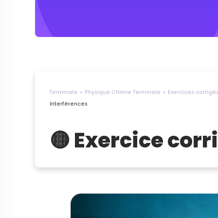
Terminale
Physique Chimie Terminale
Exercices corrig
Interférences
🟡 Exercice corr