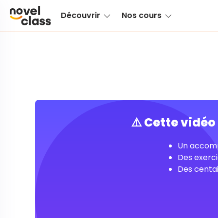
Découvrir
Nos cours
⚠️ Cette vidé
Un accomp
Des exerci
Des centai