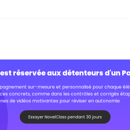
o est réservée aux détenteurs d'un P
agnement sur-mesure et personnalisé pour chaque élè
ces concrets, comme dans les contrôles et corrigés éta
nes de vidéos motivantes pour réviser en autonomie
Essayer NovelClass pendant 30 jours