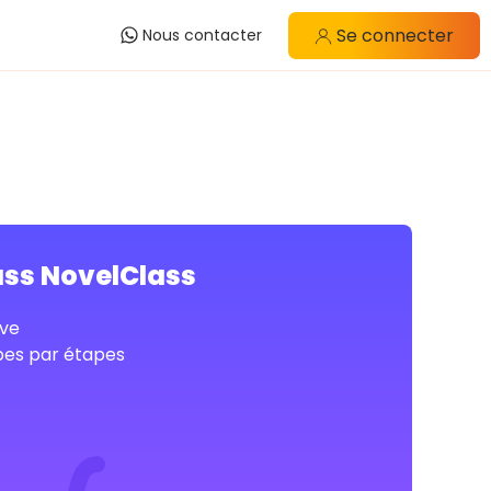
Se connecter
Nous contacter
ass NovelClass
ve
pes par étapes