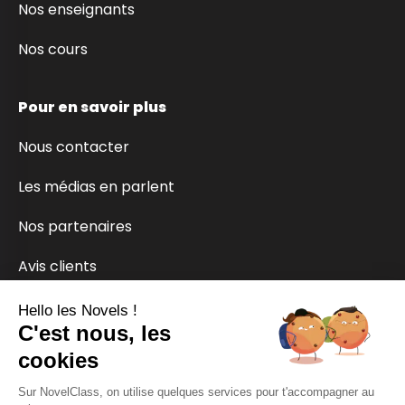
Nos enseignants
Nos cours
Pour en savoir plus
Nous contacter
Les médias en parlent
Nos partenaires
Avis clients
Hello les Novels !
Paiement sécurisé
C'est nous, les
cookies
Sur NovelClass, on utilise quelques services pour t'accompagner au