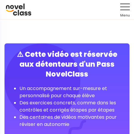
Menu
⚠️ Cette vidéo est réservée
aux détenteurs d'un Pass
NovelClass
Un accompagnement sur-mesure et
personnalisé pour chaque élève
Des exercices concrets, comme dans les
contrôles et corrigés étapes par étapes
Des centaines de vidéos motivantes pour
réviser en autonomie