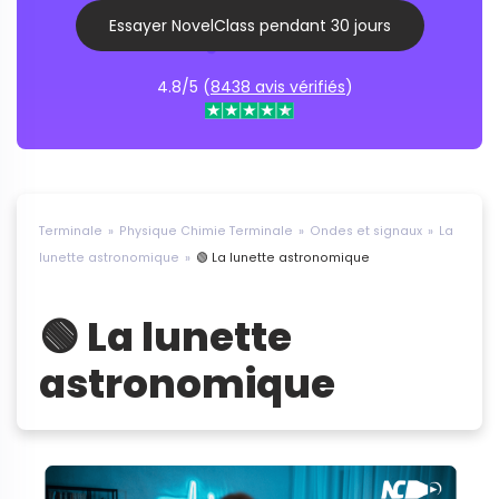
Essayer NovelClass pendant 30 jours
4.8/5 (
8438 avis vérifiés
)
Terminale
Physique Chimie Terminale
Ondes et signaux
La
lunette astronomique
🟢 La lunette astronomique
🟢 La lunette
astronomique