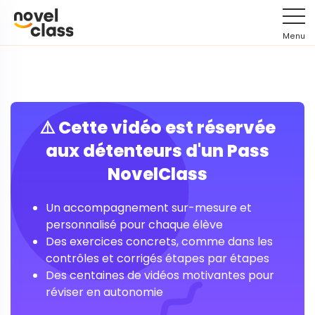
Menu
⚠️ Cette vidéo est réservée
aux détenteurs d'un Pass
NovelClass
Un accompagnement sur-mesure et
personnalisé pour chaque élève
Des exercices concrets, comme dans les
contrôles et corrigés étapes par étapes
Des centaines de vidéos motivantes pour
réviser en autonomie