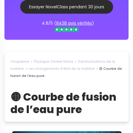
Essayer NovelClass pendant 30 jours
4.8/5 (
8438 avis vérifiés
)
Cinquième
Physique Chimie 5ème
Transformations de la
matière
Les changements d'état de la matière
🟡 Courbe de
fusion de l’eau pure
🟡 Courbe de fusion
de l’eau pure