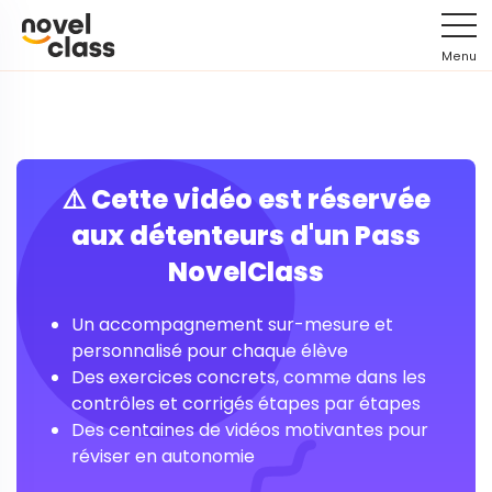
Menu
⚠️ Cette vidéo est réservée
aux détenteurs d'un Pass
NovelClass
Un accompagnement sur-mesure et
personnalisé pour chaque élève
Des exercices concrets, comme dans les
contrôles et corrigés étapes par étapes
Des centaines de vidéos motivantes pour
réviser en autonomie