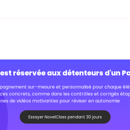
o est réservée aux détenteurs d'un P
agnement sur-mesure et personnalisé pour chaque élè
ces concrets, comme dans les contrôles et corrigés éta
nes de vidéos motivantes pour réviser en autonomie
Essayer NovelClass pendant 30 jours