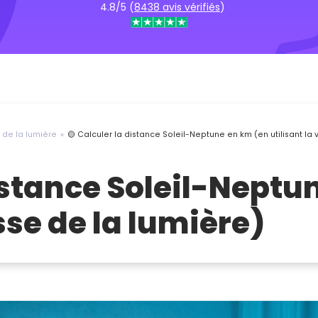
4.8/5 (
8438 avis vérifiés
)
e de la lumière
🟡 Calculer la distance Soleil-Neptune en km (en utilisant la 
distance Soleil-Neptu
esse de la lumière)