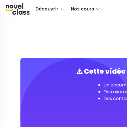
Découvrir
Nos cours
⚠️ Cette vidé
Un accomp
Des exerci
Des centai