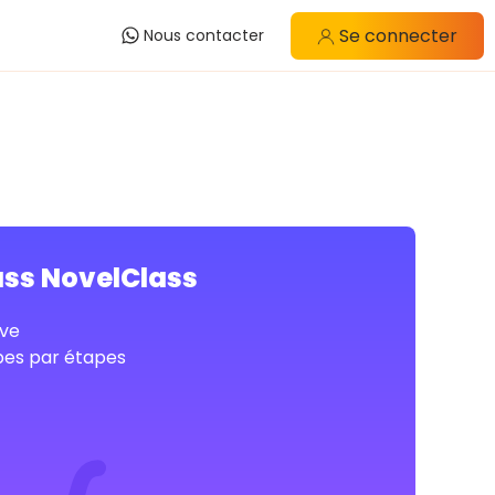
Se connecter
Nous contacter
ass NovelClass
ve
pes par étapes