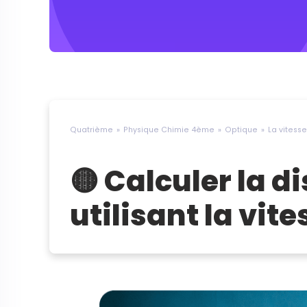
Quatrième
Physique Chimie 4ème
Optique
La vitess
🟡 Calculer la 
utilisant la vit