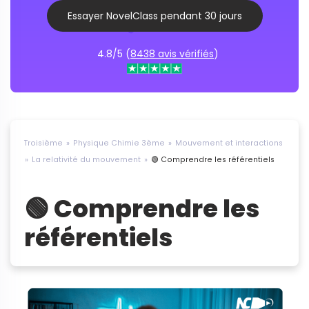
Essayer NovelClass pendant 30 jours
4.8/5 (
8438 avis vérifiés
)
Troisième
Physique Chimie 3ème
Mouvement et interactions
La relativité du mouvement
🟢 Comprendre les référentiels
🟢 Comprendre les
référentiels