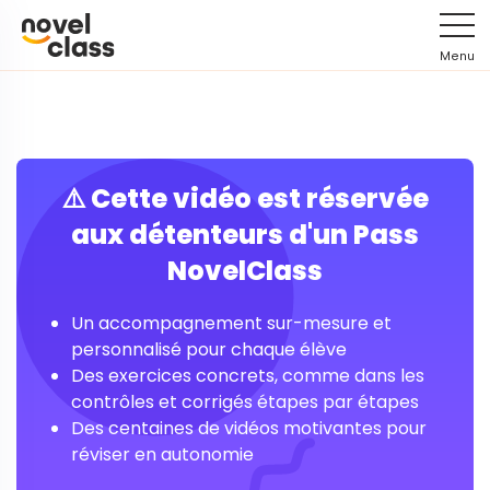
Menu
⚠️ Cette vidéo est réservée
aux détenteurs d'un Pass
NovelClass
Un accompagnement sur-mesure et
personnalisé pour chaque élève
Des exercices concrets, comme dans les
contrôles et corrigés étapes par étapes
Des centaines de vidéos motivantes pour
réviser en autonomie