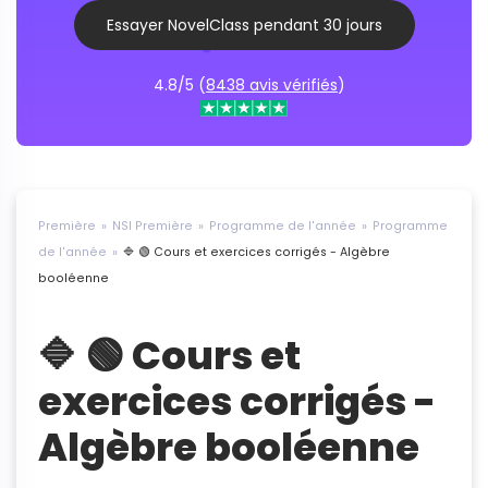
Essayer NovelClass pendant 30 jours
4.8/5 (
8438 avis vérifiés
)
Première
NSI Première
Programme de l'année
Programme
de l'année
🔷 🟢 Cours et exercices corrigés - Algèbre
booléenne
🔷 🟢 Cours et
exercices corrigés -
Algèbre booléenne