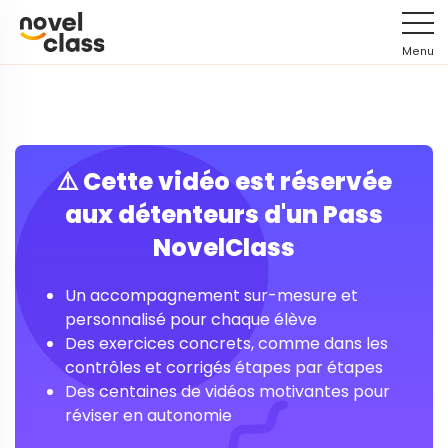
Menu
⚠️ Cette vidéo est réservée
aux détenteurs d'un Pass
NovelClass
Un accompagnement sur-mesure et
personnalisé pour chaque élève
Des exercices concrets, comme dans les
contrôles et corrigés étapes par étapes
Des centaines de vidéos motivantes pour
réviser en autonomie