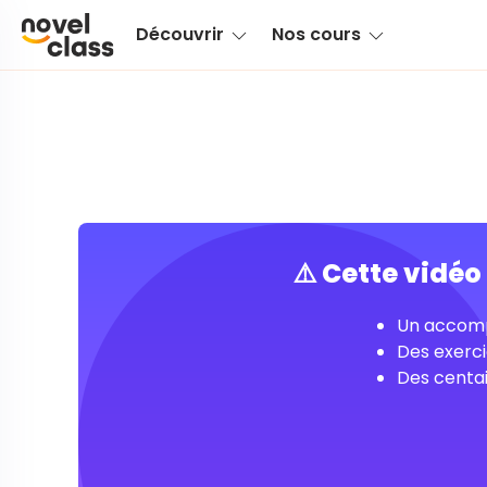
Découvrir
Nos cours
⚠️ Cette vidé
Un accomp
Des exerci
Des centai