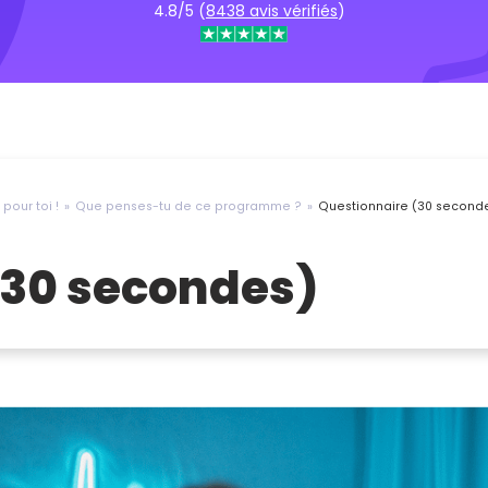
4.8/5 (
8438 avis vérifiés
)
pour toi !
Que penses-tu de ce programme ?
Questionnaire (30 second
(30 secondes)