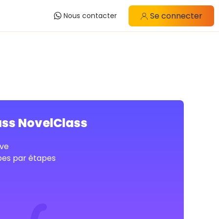
Se connecter
Nous contacter
ass NovelClass
ve
pes par étapes