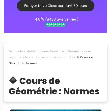
Essayer NovelClass pendant 30 jours
4.8/5 (
8438 avis vérifiés
)
Terminale
Mathématiques Terminale
Géométrie dans
l'espace
Le cours et les exercices corrigés
🔷 Cours de
Géométrie : Normes
🔷 Cours de
Géométrie : Normes