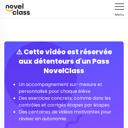
Menu
⚠️ Cette vidéo est réservée
aux détenteurs d'un Pass
NovelClass
Un accompagnement sur-mesure et
personnalisé pour chaque élève
Des exercices concrets, comme dans les
contrôles et corrigés étapes par étapes
Des centaines de vidéos motivantes pour
réviser en autonomie