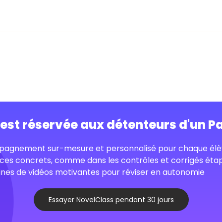
o est réservée aux détenteurs d'un P
agnement sur-mesure et personnalisé pour chaque élè
ces concrets, comme dans les contrôles et corrigés éta
nes de vidéos motivantes pour réviser en autonomie
Essayer NovelClass pendant 30 jours