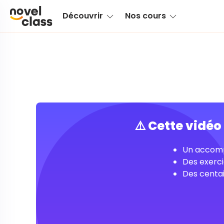
Découvrir
Nos cours
⚠️ Cette vidé
Un accomp
Des exerci
Des centai