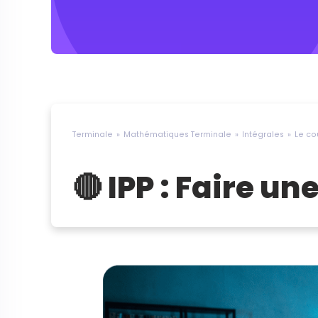
Terminale
Mathématiques Terminale
Intégrales
Le co
🔴 IPP : Faire un