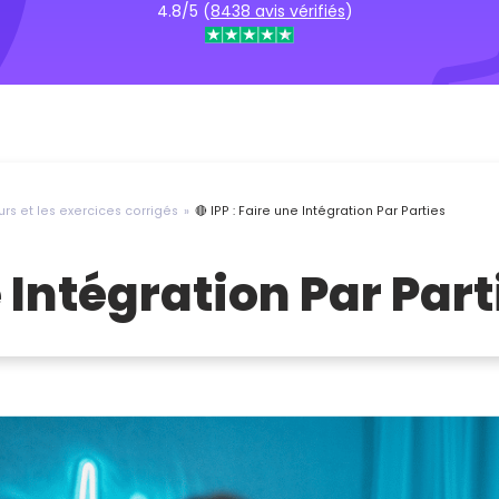
4.8/5 (
8438 avis vérifiés
)
urs et les exercices corrigés
🔴 IPP : Faire une Intégration Par Parties
e Intégration Par Part