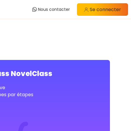
Se connecter
Nous contacter
ass NovelClass
ve
pes par étapes