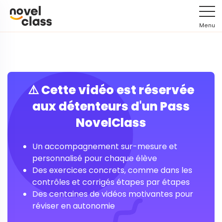
Menu
⚠️ Cette vidéo est réservée
aux détenteurs d'un Pass
NovelClass
Un accompagnement sur-mesure et
personnalisé pour chaque élève
Des exercices concrets, comme dans les
contrôles et corrigés étapes par étapes
Des centaines de vidéos motivantes pour
réviser en autonomie