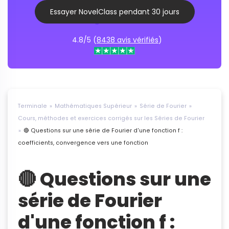
Essayer NovelClass pendant 30 jours
4.8/5 (
8438 avis vérifiés
)
Terminale
Mathématiques Supérieur
Série de Fourier
Cours, méthodes et exercices corrigés sur les Séries de Fourier
🔴 Questions sur une série de Fourier d'une fonction f :
coefficients, convergence vers une fonction
🔴 Questions sur une
série de Fourier
d'une fonction f :