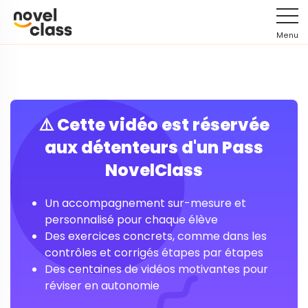
Menu
⚠️ Cette vidéo est réservée
aux détenteurs d'un Pass
NovelClass
Un accompagnement sur-mesure et
personnalisé pour chaque élève
Des exercices concrets, comme dans les
contrôles et corrigés étapes par étapes
Des centaines de vidéos motivantes pour
réviser en autonomie