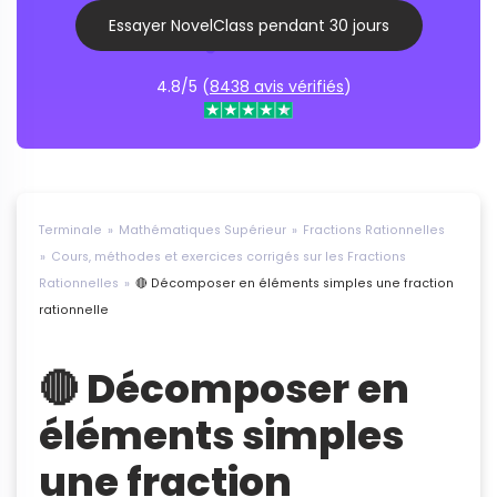
Essayer NovelClass pendant 30 jours
4.8/5 (
8438 avis vérifiés
)
Terminale
Mathématiques Supérieur
Fractions Rationnelles
Cours, méthodes et exercices corrigés sur les Fractions
Rationnelles
🔴 Décomposer en éléments simples une fraction
rationnelle
🔴 Décomposer en
éléments simples
une fraction