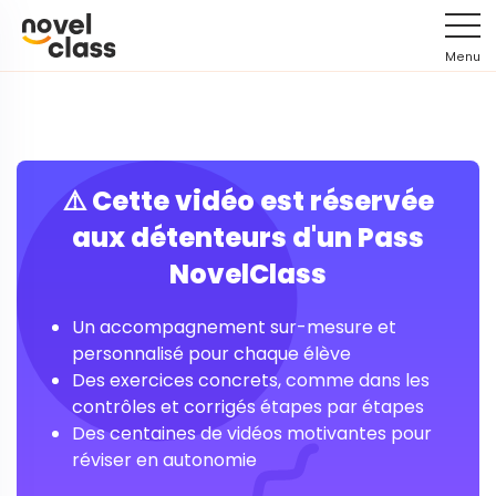
Menu
⚠️ Cette vidéo est réservée
aux détenteurs d'un Pass
NovelClass
Un accompagnement sur-mesure et
personnalisé pour chaque élève
Des exercices concrets, comme dans les
contrôles et corrigés étapes par étapes
Des centaines de vidéos motivantes pour
réviser en autonomie