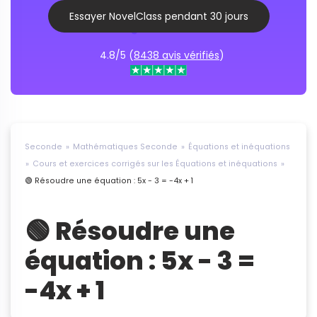
Essayer NovelClass pendant 30 jours
4.8/5 (
8438 avis vérifiés
)
Seconde
Mathématiques Seconde
Équations et inéquations
Cours et exercices corrigés sur les Équations et inéquations
🟢 Résoudre une équation : 5x - 3 = -4x + 1
🟢 Résoudre une
équation : 5x - 3 =
-4x + 1