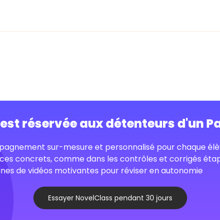
o est réservée aux détenteurs d'un P
agnement sur-mesure et personnalisé pour chaque élè
ces concrets, comme dans les contrôles et corrigés éta
nes de vidéos motivantes pour réviser en autonomie
Essayer NovelClass pendant 30 jours