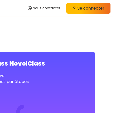
Se connecter
Nous contacter
ass NovelClass
ve
pes par étapes