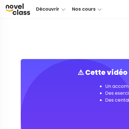
Découvrir
Nos cours
⚠️ Cette vidé
Un accomp
Des exerci
Des centai