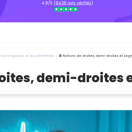
4.8/5 (
8438 avis vérifiés
)
Les longueurs et les périmètres
🟢 Notions de droites, demi-droites et se
roites, demi-droites