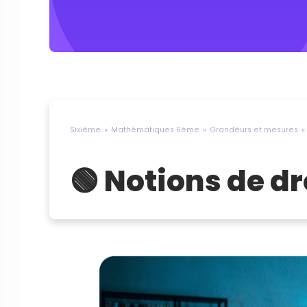
Sixième
Mathématiques 6ème
Grandeurs et mesures
🟢 Notions de d