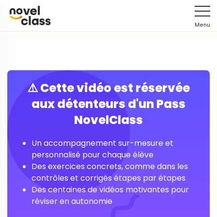
Menu
⚠️ Cette vidéo est réservée
aux détenteurs d'un Pass
NovelClass
Un accompagnement sur-mesure et
personnalisé pour chaque élève
Des exercices concrets, comme dans les
contrôles et corrigés étapes par étapes
Des centaines de vidéos motivantes pour
réviser en autonomie