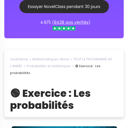
Essayer NovelClass pendant 30 jours
4.8/5 (
8438 avis vérifiés
)
Quatrième
Mathématiques 4ème
TOUT LE PROGRAMME DE
L'ANNÉE
Probabilités et statistiques
🟢 Exercice : Les
probabilités
🟢 Exercice : Les
probabilités