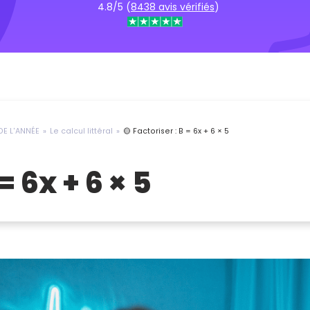
4.8/5 (
8438 avis vérifiés
)
E L'ANNÉE
Le calcul littéral
🟡 Factoriser : B = 6x + 6 × 5
= 6x + 6 × 5