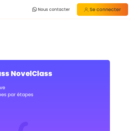
Se connecter
Nous contacter
ass NovelClass
ve
pes par étapes