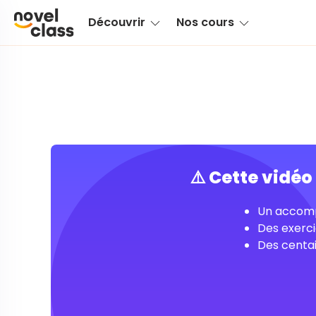
Découvrir
Nos cours
⚠️ Cette vidé
Un accomp
Des exerci
Des centai