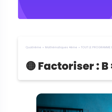
Quatrième
Mathématiques 4ème
TOUT LE PROGRAMME D
🟡 Factoriser : B 