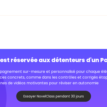
o est réservée aux détenteurs d'un P
agnement sur-mesure et personnalisé pour chaque élè
ces concrets, comme dans les contrôles et corrigés éta
nes de vidéos motivantes pour réviser en autonomie
Essayer NovelClass pendant 30 jours