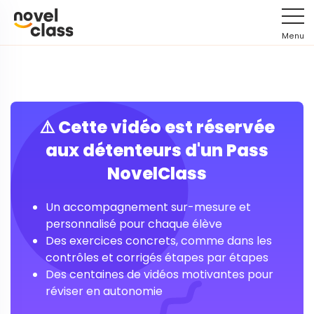
Menu
⚠️ Cette vidéo est réservée
aux détenteurs d'un Pass
NovelClass
Un accompagnement sur-mesure et
personnalisé pour chaque élève
Des exercices concrets, comme dans les
contrôles et corrigés étapes par étapes
Des centaines de vidéos motivantes pour
réviser en autonomie