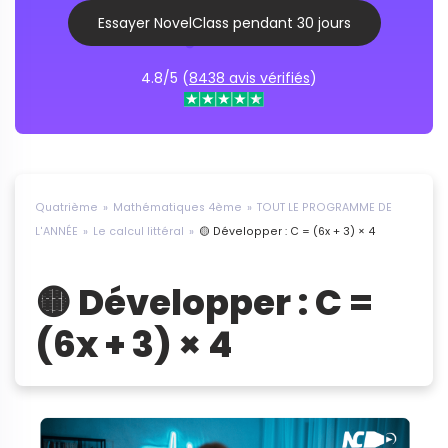
Essayer NovelClass pendant 30 jours
4.8/5 (
8438 avis vérifiés
)
Quatrième
Mathématiques 4ème
TOUT LE PROGRAMME DE
L'ANNÉE
Le calcul littéral
🟡 Développer : C = (6x + 3) × 4
🟡 Développer : C =
(6x + 3) × 4