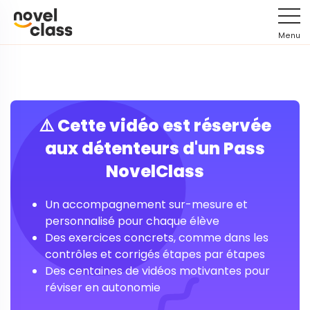
Menu
⚠️ Cette vidéo est réservée
aux détenteurs d'un Pass
NovelClass
Un accompagnement sur-mesure et
personnalisé pour chaque élève
Des exercices concrets, comme dans les
contrôles et corrigés étapes par étapes
Des centaines de vidéos motivantes pour
réviser en autonomie