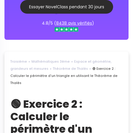
Essayer NovelClass pendant 30 jours
4.8/5 (
8438 avis vérifiés
)
Troisième
Mathématiques 3ème
Espace et géométrie,
grandeurs et mesures
Théorème de Thalès
🟢 Exercice 2 :
Calculer le périmètre d'un triangle en utilisant le Théorème de
Thalès
🟢 Exercice 2 :
Calculer le
périmètre d'un