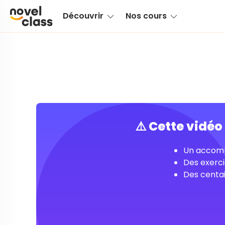
Découvrir
Nos cours
⚠️ Cette vidé
Un accomp
Des exerci
Des centai