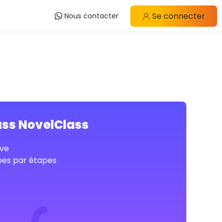
Se connecter
Nous contacter
ass NovelClass
ve
pes par étapes