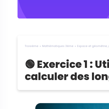
Troisième
Mathématiques 3ème
Espace et géométrie,
🟢 Exercice 1 : 
calculer des lo