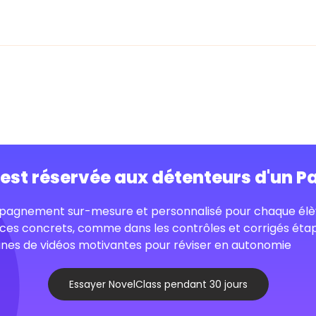
o est réservée aux détenteurs d'un P
agnement sur-mesure et personnalisé pour chaque élè
ces concrets, comme dans les contrôles et corrigés éta
nes de vidéos motivantes pour réviser en autonomie
Essayer NovelClass pendant 30 jours