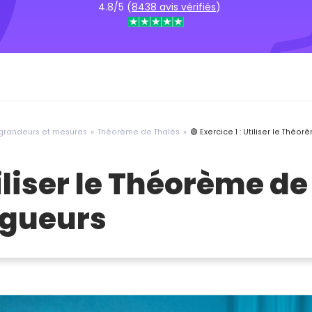
4.8/5 (
8438 avis vérifiés
)
 grandeurs et mesures
Théorème de Thalès
🟢 Exercice 1 : Utiliser le Thé
Utiliser le Théorème d
ngueurs