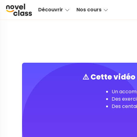
Découvrir
Nos cours
⚠️ Cette vidé
Un accomp
Des exerci
Des centai