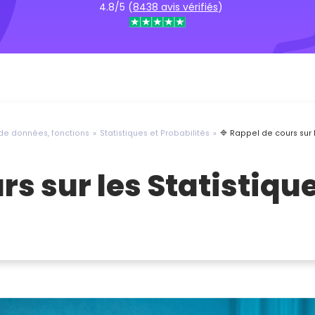
4.8/5 (
8438 avis vérifiés
)
 de données, fonctions
Statistiques et Probabilités
🔷 Rappel de cours sur l
rs sur les Statistique