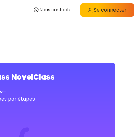
Se connecter
Nous contacter
ass NovelClass
ve
pes par étapes