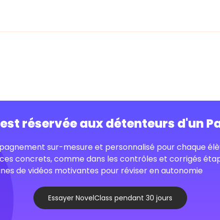
o est réservée aux détenteurs d'un P
agnement sur-mesure et personnalisé pour chaque élè
ces concrets, comme dans les contrôles et corrigés éta
nes de vidéos motivantes pour réviser en autonomie
Essayer NovelClass pendant 30 jours