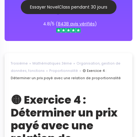
Essayer NovelClass pendant 30 jours
4.8/5 (
8438 avis vérifiés
)
Troisième
Mathématiques 3ème
Organisation, gestion de
données, fonctions
Proportionnalité
🟡 Exercice 4 :
Déterminer un prix payé avec une relation de proportionnalité
🟡 Exercice 4 :
Déterminer un prix
payé avec une