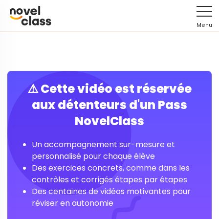
Menu
⚠️ Cette vidéo est réservée
aux détenteurs d'un Pass
NovelClass
Un accompagnement sur-mesure et
personnalisé pour chaque élève
Des exercices concrets, comme dans les
contrôles et corrigés étapes par étapes
Des centaines de vidéos motivantes pour
réviser en autonomie