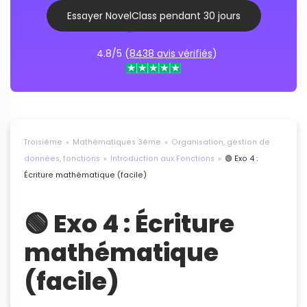
Essayer NovelClass pendant 30 jours
4.8/5 (
8438 avis vérifiés
)
Troisième
Mathématiques 3ème
Organisation, gestion de
données, fonctions
Introduction aux Fonctions
🟢 Exo 4 :
Écriture mathématique (facile)
🟢 Exo 4 : Écriture
mathématique
(facile)