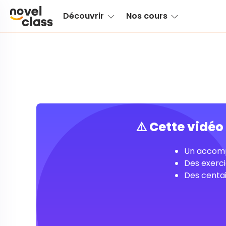
Découvrir
Nos cours
⚠️ Cette vidé
Un accomp
Des exerci
Des centai