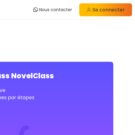
Se connecter
Nous contacter
ass NovelClass
ve
pes par étapes