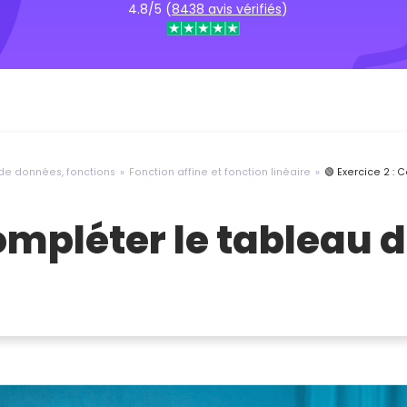
4.8/5 (
8438 avis vérifiés
)
 de données, fonctions
Fonction affine et fonction linéaire
🟢 Exercice 2 :
Compléter le tableau 