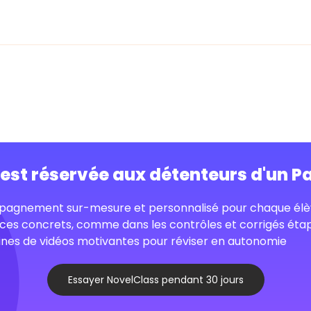
o est réservée aux détenteurs d'un P
agnement sur-mesure et personnalisé pour chaque élè
ces concrets, comme dans les contrôles et corrigés éta
nes de vidéos motivantes pour réviser en autonomie
Essayer NovelClass pendant 30 jours