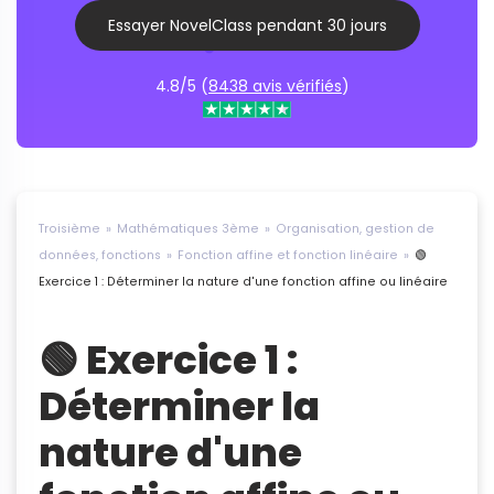
Essayer NovelClass pendant 30 jours
4.8/5 (
8438 avis vérifiés
)
Troisième
Mathématiques 3ème
Organisation, gestion de
données, fonctions
Fonction affine et fonction linéaire
🟢
Exercice 1 : Déterminer la nature d'une fonction affine ou linéaire
🟢 Exercice 1 :
Déterminer la
nature d'une