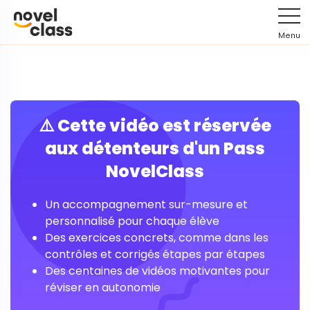
Menu
⚠️ Cette vidéo est réservée
aux détenteurs d'un Pass
NovelClass
Un accompagnement sur-mesure et
personnalisé pour chaque élève
Des exercices concrets, comme dans les
contrôles et corrigés étapes par étapes
Des centaines de vidéos motivantes pour
réviser en autonomie