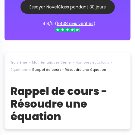
Essayer NovelClass pendant 30 jours
4.8/5 (
8438 avis vérifiés
)
Troisième
Mathématiques 3ème
Nombres et calculs
Equations
Rappel de cours - Résoudre une équation
Rappel de cours -
Résoudre une
équation