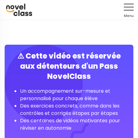
Menu
⚠️ Cette vidéo est réservée
aux détenteurs d'un Pass
NovelClass
Un accompagnement sur-mesure et
personnalisé pour chaque élève
Des exercices concrets, comme dans les
contrôles et corrigés étapes par étapes
Des centaines de vidéos motivantes pour
réviser en autonomie