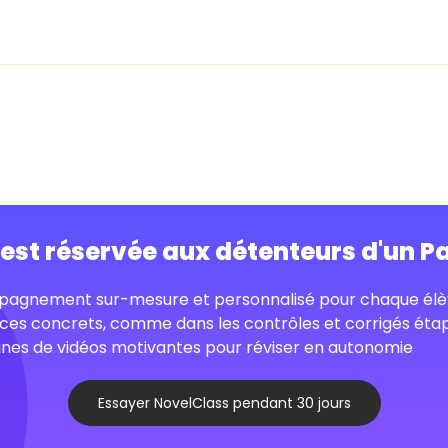
o est réservée aux détenteurs d'un P
agnement sur-mesure et personnalisé pour chaque élè
ces concrets, comme dans les contrôles et corrigés éta
nes de vidéos motivantes pour réviser en autonomie
Essayer NovelClass pendant 30 jours