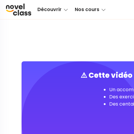
Découvrir
Nos cours
⚠️ Cette vidé
Un accomp
Des exerci
Des centai