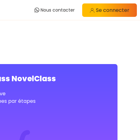
Se connecter
Nous contacter
ass NovelClass
ve
pes par étapes