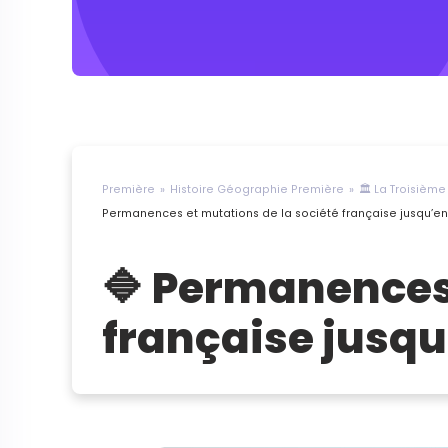
Première
Histoire Géographie Première
🏛 La Troisième
Permanences et mutations de la société française jusqu’en 
🔷 Permanences 
française jusqu