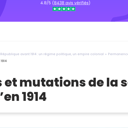
4.8/5 (
8438 avis vérifiés
)
 République avant 1914 : un régime politique, un empire colonial
Permanences
1914
et mutations de la s
’en 1914