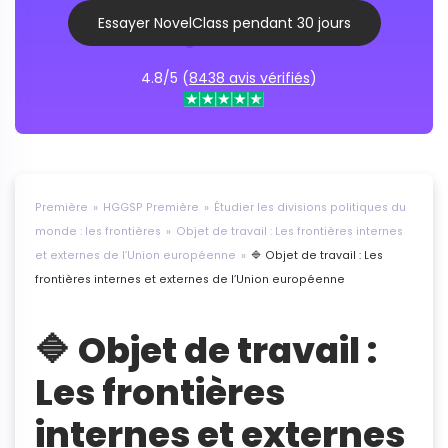
Essayer NovelClass pendant 30 jours
4.8/5 (
8438 avis vérifiés
)
Première
HGGSP Première
Étudier les divisions politiques du
monde : les frontières
Objet de travail : Les frontières internes
et externes de l’Union européenne
🔷 Objet de travail : Les
frontières internes et externes de l’Union européenne
🔷 Objet de travail :
Les frontières
internes et externes