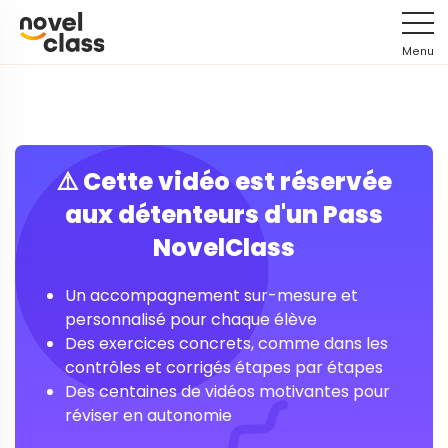
Menu
⚠️ Cette vidéo est réservée
aux détenteurs d'un Pass
NovelClass
Un accompagnement sur-mesure et
personnalisé pour chaque élève
Des exercices concrets, comme dans les
contrôles et corrigés étapes par étapes
Des centaines de vidéos motivantes pour
réviser en autonomie