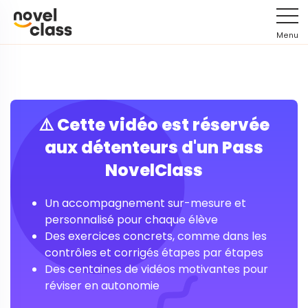
Menu
⚠️ Cette vidéo est réservée
aux détenteurs d'un Pass
NovelClass
Un accompagnement sur-mesure et
personnalisé pour chaque élève
Des exercices concrets, comme dans les
contrôles et corrigés étapes par étapes
Des centaines de vidéos motivantes pour
réviser en autonomie