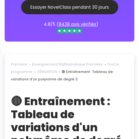
Essayer NovelClass pendant 30 jours
4.8/5 (
8438 avis vérifiés
)
Première
Enseignement Mathématique Première
Tout le
programme
DÉRIVATION
🔴 Entraînement : Tableau de
variations d'un polynôme de degré 3
🔴 Entraînement :
Tableau de
variations d'un