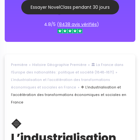
Essayer NovelClass pendant 30 jours
4.8/5 (
8438 avis vérifiés
)
Première
Histoire Géographie Première
🏛 La France dans
l’Europe des nationalités : politique et société (1848-1871)
L’industrialisation et l’accélération des transformations
économiques et sociales en France
🔷 L’industrialisation et
l’accélération des transformations économiques et sociales en
France
🔷
L’industrialisation