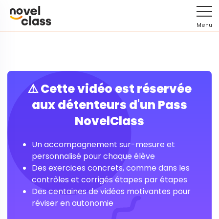
Menu
⚠️ Cette vidéo est réservée
aux détenteurs d'un Pass
NovelClass
Un accompagnement sur-mesure et
personnalisé pour chaque élève
Des exercices concrets, comme dans les
contrôles et corrigés étapes par étapes
Des centaines de vidéos motivantes pour
réviser en autonomie